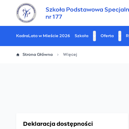
Przejdź
do
treści
Kadra
Lato w Mieście 2026
Szkoła
Oferta
R
Strona Główna
Więcej
Deklaracja dostępności