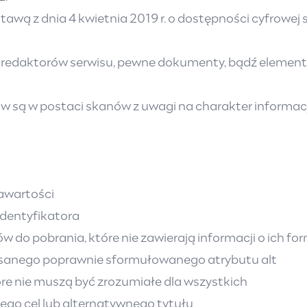
awą z dnia 4 kwietnia 2019 r. o dostępności cyfrowej s
ń redaktorów serwisu, pewne dokumenty, bądź elementy 
 są w postaci skanów z uwagi na charakter informacji
awartości
identyfikatora
do pobrania, które nie zawierają informacji o ich fo
pisanego poprawnie sformułowanego atrybutu alt
óre nie muszą być zrozumiałe dla wszystkich
 jego cel lub alternatywnego tytułu