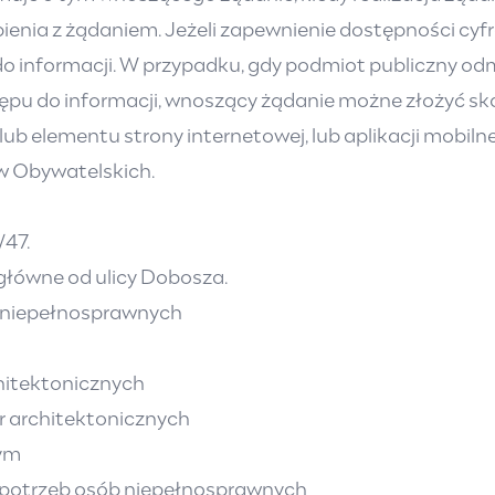
ienia z żądaniem. Jeżeli zapewnienie dostępności cyf
informacji. W przypadku, gdy podmiot publiczny odm
pu do informacji, wnoszący żądanie możne złożyć sk
j lub elementu strony internetowej, lub aplikacji mobi
w Obywatelskich.
/47.
e główne od ulicy Dobosza.
 niepełnosprawnych
chitektonicznych
r architektonicznych
cym
a potrzeb osób niepełnosprawnych