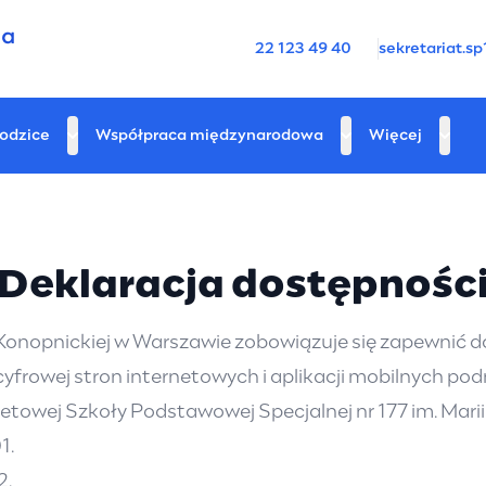
22 123 49 40
sekretariat.
odzice
Współpraca międzynarodowa
Więcej
Deklaracja dostępnośc
Konopnickiej w Warszawie zobowiązuje się zapewnić d
 cyfrowej stron internetowych i aplikacji mobilnych 
netowej Szkoły Podstawowej Specjalnej nr 177 im. Mari
1.
2.