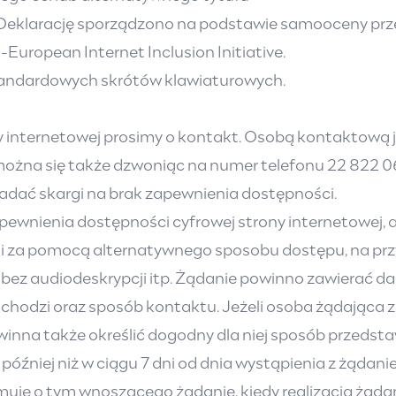
Deklarację sporządzono na podstawie samooceny prz
European Internet Inclusion Initiative.
standardowych skrótów klawiaturowych.
internetowej prosimy o kontakt. Osobą kontaktową j
na się także dzwoniąc na numer telefonu 22 822 06
ładać skargi na brak zapewnienia dostępności.
nienia dostępności cyfrowej strony internetowej, apl
i za pomocą alternatywnego sposobu dostępu, na prz
bez audiodeskrypcji itp. Żądanie powinno zawierać da
ą chodzi oraz sposób kontaktu. Jeżeli osoba żądająca 
na także określić dogodny dla niej sposób przedstawi
później niż w ciągu 7 dni od dnia wystąpienia z żądani
uje o tym wnoszącego żądanie, kiedy realizacja żądan