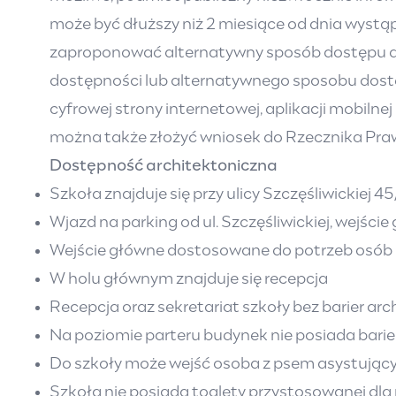
może być dłuższy niż 2 miesiące od dnia wystąp
zaproponować alternatywny sposób dostępu do 
dostępności lub alternatywnego sposobu dostę
cyfrowej strony internetowej, aplikacji mobilne
można także złożyć wniosek do Rzecznika Pra
Dostępność architektoniczna
Szkoła znajduje się przy ulicy Szczęśliwickiej 45
Wjazd na parking od ul. Szczęśliwickiej, wejści
Wejście główne dostosowane do potrzeb osób
W holu głównym znajduje się recepcja
Recepcja oraz sekretariat szkoły bez barier ar
Na poziomie parteru budynek nie posiada barie
Do szkoły może wejść osoba z psem asystują
Szkoła nie posiada toalety przystosowanej dl