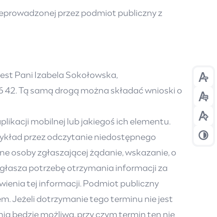
eprowadzonej przez podmiot publiczny z
est Pani Izabela Sokołowska,
Prze
 42. Tą samą drogą można składać wnioski o
Prze
Prze
ikacji mobilnej lub jakiegoś ich elementu.
ykład przez odczytanie niedostępnego
Prze
ne osoby zgłaszającej żądanie, wskazanie, o
zgłasza potrzebę otrzymania informacji za
enia tej informacji. Podmiot publiczny
em. Jeżeli dotrzymanie tego terminu nie jest
ia będzie możliwa, przy czym termin ten nie