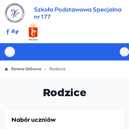
Przejdź
do
treści
Otwórz menu główne
Ot
Strona Główna
Rodzice
Rodzice
Nabór uczniów