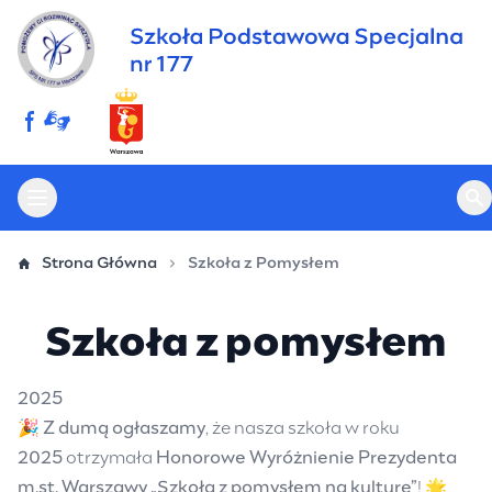
Przejdź
do
treści
Otwórz menu główne
Ot
Strona Główna
Szkoła z Pomysłem
Szkoła z pomysłem
2025
🎉
Z dumą ogłaszamy
, że nasza szkoła w roku
2025
otrzymała
Honorowe Wyróżnienie Prezydenta
m.st. Warszawy „Szkoła z pomysłem na kulturę”
! 🌟