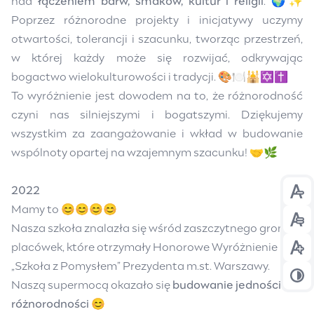
nad
łączeniem barw, smaków, kultur i religii
. 🌍✨
Poprzez różnorodne projekty i inicjatywy uczymy
otwartości, tolerancji i szacunku, tworząc przestrzeń,
w której każdy może się rozwijać, odkrywając
bogactwo wielokulturowości i tradycji. 🎨🍽️🕌✡️✝️
To wyróżnienie jest dowodem na to, że różnorodność
czyni nas silniejszymi i bogatszymi. Dziękujemy
wszystkim za zaangażowanie i wkład w budowanie
wspólnoty opartej na wzajemnym szacunku! 🤝🌿
2022
Prz
Mamy to 😊😊😊😊
Prz
Nasza szkoła znalazła się wśród zaszczytnego grona
placówek, które otrzymały Honorowe Wyróżnienie
Prz
„Szkoła z Pomysłem” Prezydenta m.st. Warszawy.
Prz
Naszą supermocą okazało się
budowanie jedności w
różnorodności
😊