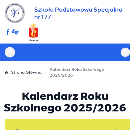
Przejdź
do
treści
Otwórz menu główne
Ot
Kalendarz Roku Szkolnego
Strona Główna
2025/2026
Kalendarz Roku
Szkolnego 2025/2026