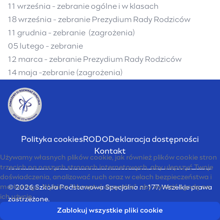
11 września - zebranie ogólne i w klasach
18 września - zebranie Prezydium Rady Rodziców
11 grudnia - zebranie (zagrożenia)
05 lutego - zebranie
12 marca - zebranie Prezydium Rady Rodziców
14 maja -zebranie (zagrożenia)
Polityka cookies
RODO
Deklaracja dostępności
Kontakt
Używamy własnych plików cookie, jak również plików cookie stron
trzecich na naszych stronach internetowych, aby ulepszyć Twoje
doświadczenia, analizować ruch oraz w celach bezpieczeństwa i
marketingu. Wybierz "Akceptuj wszystkie", aby wyrazić zgodę na
© 2026 Szkoła Podstawowa Specjalna nr 177. Wszelkie prawa
ich użycie.
zastrzeżone.
Zablokuj wszystkie pliki cookie
UM Warszawy