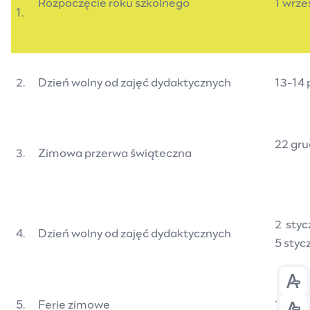
Rozpoczęcie roku szkolnego
1 wrze
1.
2.
Dzień wolny od zajęć dydaktycznych
13-14 
22 gru
3.
Zimowa przerwa świąteczna
2 styc
4.
Dzień wolny od zajęć dydaktycznych
5 styc
Prz
5.
Ferie zimowe
19 - 3