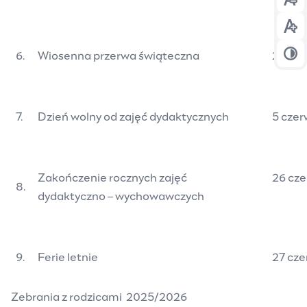
Prz
Prz
6.
Wiosenna przerwa świąteczna
2 - 7 
Prz
7.
Dzień wolny od zajęć dydaktycznych
5 czer
Zakończenie rocznych zajęć
26 cze
8.
dydaktyczno – wychowawczych
9.
Ferie letnie
27 cze
Zebrania z rodzicami 2025/2026